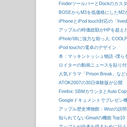
FinderツールバーとDockのカス
BOSEからM3を低価格にしたM2
iPhoneとiPod touch対応の「livedo
アップルの時価総額がHPを超え
iPhoto'08に強力な助っ人: COOLPI
iPod touchの電卓のデザイン
本：マッキントッシュ物語 -僕ら
ロイターの動画ニュースを貼り付
人気ドラマ「Prison Break」な
ATOK2007の30日体験版が公開
Firefox: SBMカウンタとAuto Cop
Googleドキュメントでプレゼン
アップル歴史博物館：Wozの説
知られてないGmailの機能 Top10
アップルが信者を得るために行う