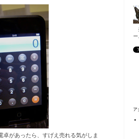
美
ー
ア
電卓があったら、すげえ売れる気がしま