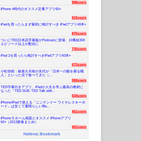
996users
iPhone 4時代のオススメ定番アプリ60+
915users
iPadを買ったらまず最初に検討すべき iPadアプリ40本+
876users
ついにTED日本語字幕版がPodcastに登場、10番組300
エピソード以上が配信に
735users
iPad 2を買ったら検討すべきiPadアプリ60本+
672users
小松弥助：銀座久兵衛の先代が「日本一の鮨を握る職
人」といった店で食べてきた（...
590users
TED字幕付きアプリ、iPadが人生を学ぶ最高の教材に
なった『TED SUB: TED Talk with...
534users
iPhone/iPadで使える「ニンテンドー ワイヤレスキーボ
ード」は安くて素晴らしいBlu...
451users
iPhone 5 ホーム画面とオススメ iPhoneアプリ
60+（2013新春まとめ）
401users