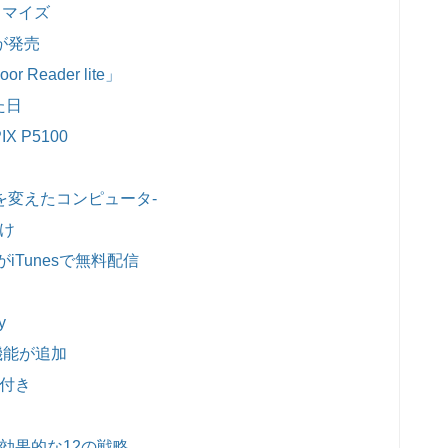
タマイズ
が発売
or Reader lite」
た日
X P5100
を変えたコンピュータ-
け
どがiTunesで無料配信
y
機能が追加
明付き
効果的な12の戦略