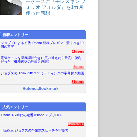
ーケースに『モレスキン フ
ォリオ フォルダ』を1カ月
使った感想
新着エントリー
ジョブズによる初代 iPhone 発表プレゼン、驚くべき10
個の事実
11users
電気ケトルを温度調節付きに買い替えたら最高に便利
だった（機種選択の理由と感想）
5users
ジョブズの Think different ミーティングの字幕付き動画
81users
人気エントリー
iPhone 4S 時代の定番 iPhone アプリ60＋
1236users
mbp&co: ジョブズの卒業式スピーチを字幕で